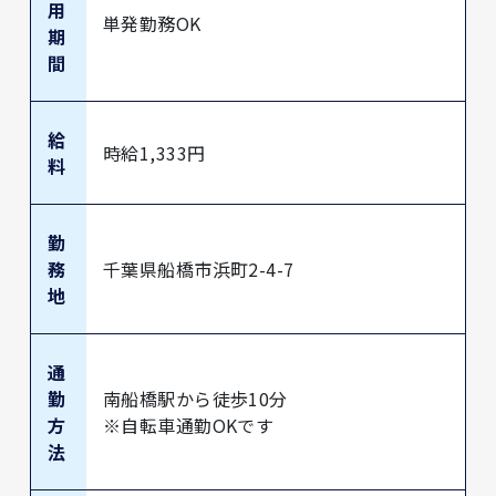
用
単発勤務OK
期
間
給
時給1,333円
料
勤
務
千葉県船橋市浜町2-4-7
地
通
勤
南船橋駅から徒歩10分
方
※自転車通勤OKです
法