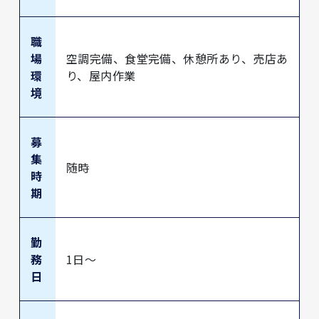
職
場
空調完備、食堂完備、休憩所あり、売店あ
環
り、屋内作業
境
募
集
随時
時
期
勤
務
1日～
日