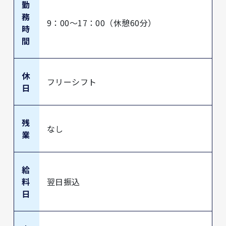
勤
務
9：00～17：00（休憩60分）
時
間
休
フリーシフト
日
残
なし
業
給
料
翌日振込
日