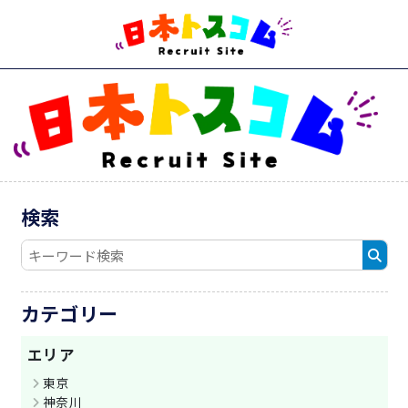
検索
キ
検
ー
索
ワ
す
カテゴリー
ー
る
ド
エリア
検
索
東京
神奈川