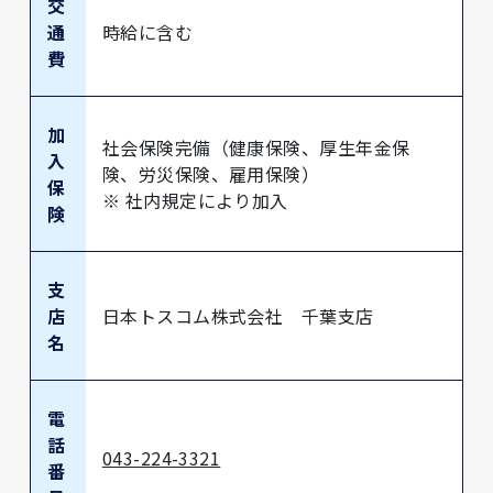
交
通
時給に含む
費
加
社会保険完備（健康保険、厚生年金保
入
険、労災保険、雇用保険）
保
※ 社内規定により加入
険
支
店
日本トスコム株式会社 千葉支店
名
電
話
043-224-3321
番