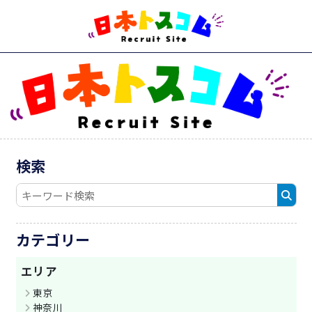
検索
キ
検
ー
索
ワ
す
カテゴリー
ー
る
ド
エリア
検
索
東京
神奈川